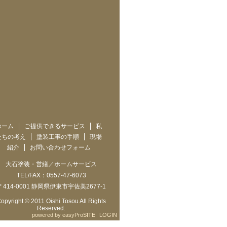
お問い合わせはこちら
大石塗装
営繕／ホームサービス
TEL/FAX：
0557-47-6073
代表者：大石 進
〒414-0001
静岡県伊東市宇佐美2677-1
ホーム
ご提供できるサービス
私
たちの考え
塗装工事の手順
現場
紹介
お問い合わせフォーム
大石塗装・営繕／ホームサービス
TEL/FAX：0557-47-6073
〒414-0001 静岡県伊東市宇佐美2677-1
opyright © 2011 Oishi Tosou All Rights
Reserved.
powered by
easyProSITE
LOGIN