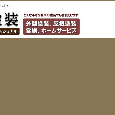
します。
ス
私たちの考え
塗装工事の手順
現場紹介
お
塗装工事２
して、塗装作業を開始いたします。